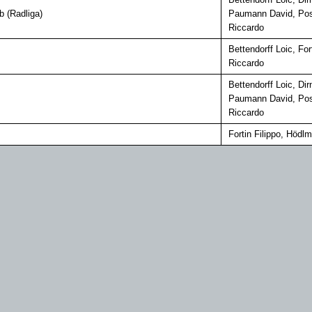
b (Radliga)
Paumann David, Posc
Riccardo
Bettendorff Loic, Fo
Riccardo
Bettendorff Loic, Di
Paumann David, Posc
Riccardo
Fortin Filippo, Hödl